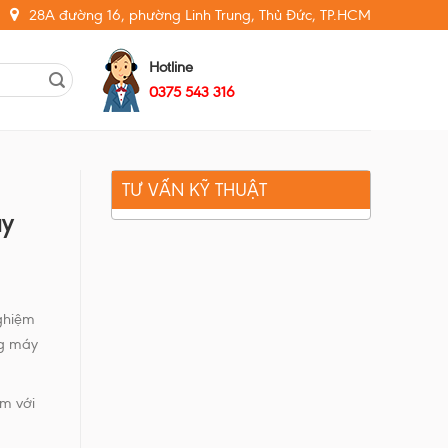
28A đường 16, phường Linh Trung, Thủ Đức, TP.HCM
Hotline
0375 543 316
TƯ VẤN KỸ THUẬT
áy
nghiệm
ng máy
âm với