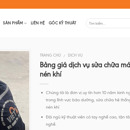
SẢN PHẨM
LIÊN HỆ
GÓC KỸ THUÂT
TRANG CHỦ
DỊCH VỤ
/
Bảng giá dịch vụ sửa chữa m
nén khí
Chúng tôi là đơn vị uy tín hơn 10 năm kinh 
trong lĩnh vực bảo dưỡng, sửa chữa hệ thố
nén khí
Đội ngũ kỹ thuật viên có tay nghề cao, tận t
nghề.