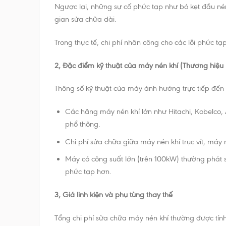
Ngược lại, những sự cố phức tạp như bó kẹt đầu nén
gian sửa chữa dài.
Trong thực tế, chi phí nhân công cho các lỗi phức t
2, Đặc điểm kỹ thuật của máy nén khí (Thương hiệ
Thông số kỹ thuật của máy ảnh hưởng trực tiếp đến 
Các hãng máy nén khí lớn như Hitachi, Kobelco, A
phổ thông.
Chi phí sửa chữa giữa máy nén khí trục vít, máy
Máy có công suất lớn (trên 100kW) thường phát si
phức tạp hơn.
3, Giá linh kiện và phụ tùng thay thế
Tổng chi phí sửa chữa máy nén khí thường được tính