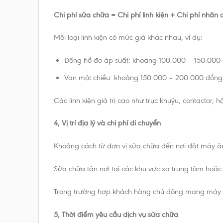
Chi phí sửa chữa = Chi phí linh kiện + Chi phí nhân 
Mỗi loại linh kiện có mức giá khác nhau, ví dụ:
Đồng hồ đo áp suất: khoảng 100.000 – 150.000
Van một chiều: khoảng 150.000 – 200.000 đồng
Các linh kiện giá trị cao như trục khuỷu, contactor,
4, Vị trí địa lý và chi phí di chuyển
Khoảng cách từ đơn vị sửa chữa đến nơi đặt máy ảnh
Sửa chữa tận nơi tại các khu vực xa trung tâm hoặc 
Trong trường hợp khách hàng chủ động mang máy đến
5, Thời điểm yêu cầu dịch vụ sửa chữa