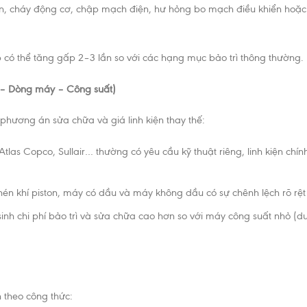
, cháy động cơ, chập mạch điện, hư hỏng bo mạch điều khiển hoặc lỗi
ạp có thể tăng gấp 2–3 lần so với các hạng mục bảo trì thông thường.
u – Dòng máy – Công suất)
phương án sửa chữa và giá linh kiện thay thế:
tlas Copco, Sullair… thường có yêu cầu kỹ thuật riêng, linh kiện chín
 nén khí piston, máy có dầu và máy không dầu có sự chênh lệch rõ rệ
nh chi phí bảo trì và sửa chữa cao hơn so với máy công suất nhỏ (dư
 theo công thức: