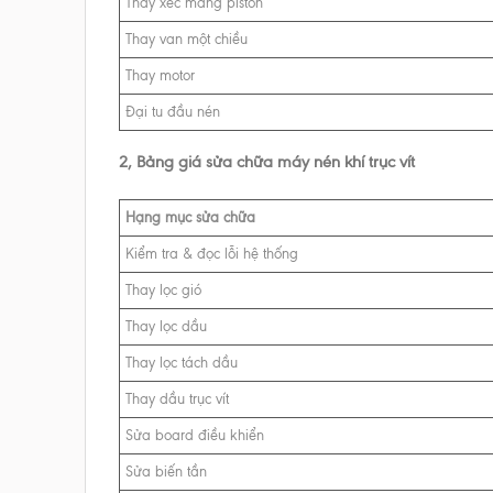
Thay xéc măng piston
Thay van một chiều
Thay motor
Đại tu đầu nén
2, Bảng giá sửa chữa máy nén khí trục vít
Hạng mục sửa chữa
Kiểm tra & đọc lỗi hệ thống
Thay lọc gió
Thay lọc dầu
Thay lọc tách dầu
Thay dầu trục vít
Sửa board điều khiển
Sửa biến tần