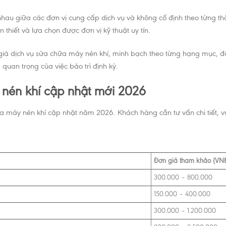
hau giữa các đơn vị cung cấp dịch vụ và không cố định theo từng th
thiết và lựa chọn được đơn vị kỹ thuật uy tín.
giá dịch vụ sửa chữa máy nén khí, minh bạch theo từng hạng mục, đồ
uan trọng của việc bảo trì định kỳ.
 nén khí cập nhật mới 2026
máy nén khí cập nhật năm 2026. Khách hàng cần tư vấn chi tiết, vui l
Đơn giá tham khảo (VN
300.000 – 800.000
150.000 – 400.000
300.000 – 1.200.000