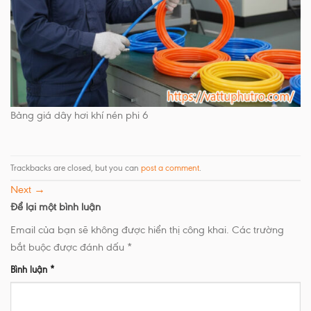
Bảng giá dây hơi khí nén phi 6
Trackbacks are closed, but you can
post a comment
.
Next
→
Để lại một bình luận
Email của bạn sẽ không được hiển thị công khai.
Các trường
bắt buộc được đánh dấu
*
Bình luận
*