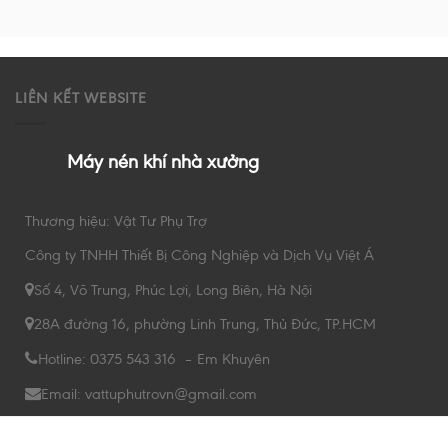
LIÊN KẾT WEBSITE
Máy nén khí nhà xưởng
Thương hiệu: Vật Tư Phụ Trợ
Công ty TNHH Thiết Bị Công Nghiệp và Dịch Vụ Việt Á
Số 4, Võ Trung, Phúc Lợi, Long Biên, Hà Nội
28A đường 16, phường Linh Trung, Thủ Đức, TP.HCM
Hotline: 0375 543 316 – Em Khuyên
Email: vattuphutrovn@gmail.com