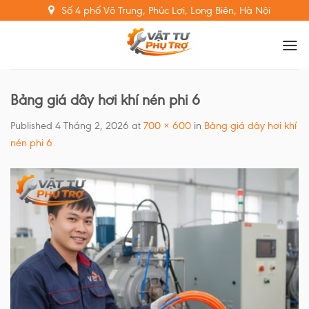
Skip
Số 4 phố Võ Trung, Phúc Lợi, Long Biên, Hà Nội
to
content
Bảng giá dây hơi khí nén phi 6
Published
4 Tháng 2, 2026
at
700 × 600
in
Bảng giá dây hơi khí
nén phi 6