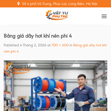
Skip
Số 4 phố Võ Trung, Phúc Lợi, Long Biên, Hà Nội
to
content
Bảng giá dây hơi khí nén phi 4
Published
4 Tháng 2, 2026
at
700 × 600
in
Bảng giá dây hơi khí
nén phi 4