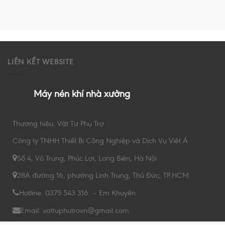
LIÊN KẾT WEBSITE
Máy nén khí nhà xưởng
Thương hiệu: Vật Tư Phụ Trợ
Công ty TNHH Thiết Bị Công Nghiệp và Dịch Vụ Việt Á
Số 4, Võ Trung, Phúc Lợi, Long Biên, Hà Nội
28A đường 16, phường Linh Trung, Thủ Đức, TP.HCM
Hotline: 0375 543 316 – Em Khuyên
Email: vattuphutrovn@gmail.com