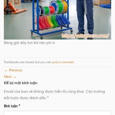
Bảng giá dây hơi khí nén phi 4
Trackbacks are closed, but you can
post a comment
.
←
Previous
Next
→
Để lại một bình luận
Email của bạn sẽ không được hiển thị công khai.
Các trường
bắt buộc được đánh dấu
*
Bình luận
*