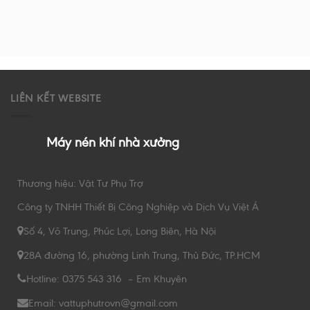
LIÊN KẾT WEBSITE
Máy nén khí nhà xưởng
Thương hiệu: Vật Tư Phụ Trợ
Công ty TNHH Thiết Bị Công Nghiệp và Dịch Vụ Việt Á
Số 4, Võ Trung, Phúc Lợi, Long Biên, Hà Nội
28A đường 16, phường Linh Trung, Thủ Đức, TP.HCM
Hotline: 0375 543 316 – Em Khuyên
Email: vattuphutrovn@gmail.com