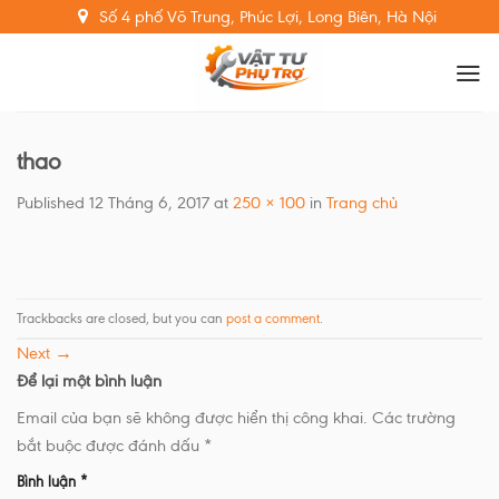
Skip
Số 4 phố Võ Trung, Phúc Lợi, Long Biên, Hà Nội
to
content
thao
Published
12 Tháng 6, 2017
at
250 × 100
in
Trang chủ
Trackbacks are closed, but you can
post a comment
.
Next
→
Để lại một bình luận
Email của bạn sẽ không được hiển thị công khai.
Các trường
bắt buộc được đánh dấu
*
Bình luận
*