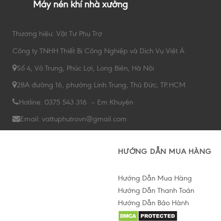
Máy nén khí nhà xưởng
Thương hiệu: Vật Tư Phụ Trợ
Công ty TNHH Thiết Bị Công Nghiệp và Dịch Vụ Việt Á
Số 4, Võ Trung, Phúc Lợi, Long Biên, Hà Nội
28A đường 16, phường Linh Trung, Thủ Đức, TP.HCM
Hotline: 0375 543 316 – Em Khuyên
Email: vattuphutrovn@gmail.com
HƯỚNG DẪN MUA HÀNG
Hướng Dẫn Mua Hàng
Hướng Dẫn Thanh Toán
Hướng Dẫn Bảo Hành