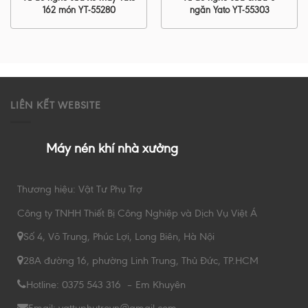
162 món YT-55280
ngăn Yato YT-55303
LIÊN KẾT WEBSITE
Máy nén khí nhà xưởng
Thương hiệu: Vật Tư Phụ Trợ
Công ty TNHH Thiết Bị Công Nghiệp và Dịch Vụ Việt Á
Số 4, Võ Trung, Phúc Lợi, Long Biên, Hà Nội
28A đường 16, phường Linh Trung, Thủ Đức, TP.HCM
Hotline: 0375 543 316 – Em Khuyên