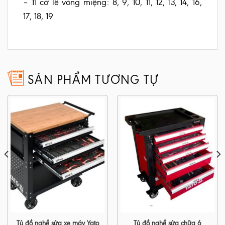
– 11 cờ lê vòng miệng: 8, 9, 10, 11, 12, 13, 14, 16,
17, 18, 19
SẢN PHẨM TƯƠNG TỰ
Tủ đồ nghề sửa xe máy Yato
Tủ đồ nghề sửa chữa 6