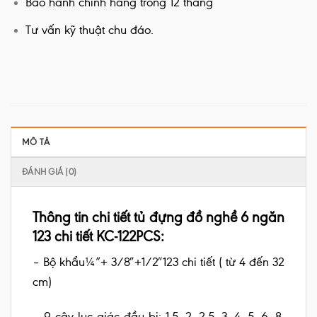
Bảo hành chính hãng trong 12 tháng
Tư vấn kỹ thuật chu đáo.
MÔ TẢ
ĐÁNH GIÁ (0)
Thông tin chi tiết tủ đựng đồ nghề 6 ngăn
123 chi tiết KC-122PCS:
– Bộ khẩu¼”+ 3/8″+1/2″123 chi tiết ( từ 4 đến 32
cm)
– 9 cây lục giác đầu bi: 1.5, 2, 2.5, 3, 4, 5, 6, 8,