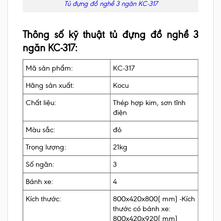
Tủ đựng đồ nghề 3 ngăn KC-317
Thông số kỹ thuật tủ đựng đồ nghề 3
ngăn KC-317:
Mã sản phẩm:
KC-317
Hãng sản xuất:
Kocu
Chất liệu:
Thép hợp kim, sơn tĩnh
điện
Màu sắc:
đỏ
Trọng lượng:
21kg
Số ngăn:
3
Bánh xe:
4
Kích thước:
800x420x800( mm) -Kích
thước có bánh xe:
800x420x920( mm)