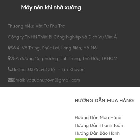
Máy nén khí nhà xưởng
Thương hiệu: Vật Tư Phụ Trợ
Công ty TNHH Thiết Bị Công Nghiệp và Dịch Vụ Việt Á
Số 4, Võ Trung, Phúc Lợi, Long Biên, Hà Nội
28A đường 16, phường Linh Trung, Thủ Đức, TP.HCM
Hotline: 0375 543 316 – Em Khuyên
Email: vattuphutrovn@gmail.com
HƯỚNG DẪN MUA HÀNG
Hướng Dẫn Mua Hàng
Hướng Dẫn Thanh Toán
Hướng Dẫn Bảo Hành