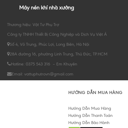
Máy nén khí nhà xưởng
Thương hiệu: Vật Tư Phụ Trợ
Công ty TNHH Thiết Bị Công Nghiệp và Dịch Vụ Việt Á
Số 4, Võ Trung, Phúc Lợi, Long Biên, Hà Nội
28A đường 16, phường Linh Trung, Thủ Đức, TP.HCM
Hotline: 0375 543 316 – Em Khuyên
Email: vattuphutrovn@gmail.com
HƯỚNG DẪN MUA HÀNG
Hướng Dẫn Mua Hàng
Hướng Dẫn Thanh Toán
Hướng Dẫn Bảo Hành