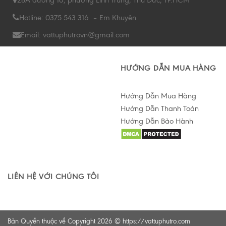
28A đường 16, phường Linh Trung, Thủ Đức, TP.HCM
Hotline: 0375 543 316 – Em Khuyên
Email: vattuphutrovn@gmail.com
HƯỚNG DẪN MUA HÀNG
Hướng Dẫn Mua Hàng
Hướng Dẫn Thanh Toán
Hướng Dẫn Bảo Hành
Hỗ trợ tư vấn Online
LIÊN HỆ VỚI CHÚNG TÔI
Bản Quyền thuộc về Copyright 2026 ©
https://vattuphutro.com