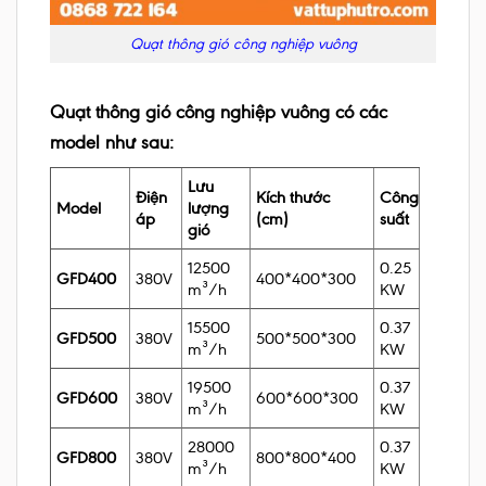
Quạt thông gió công nghiệp vuông
Quạt thông gió công nghiệp vuông có các
model như sau:
Lưu
Điện
Kích thước
Công
Model
lượng
áp
(cm)
suất
gió
12500
0.25
GFD400
380V
400*400*300
m³/h
KW
15500
0.37
GFD500
380V
500*500*300
m³/h
KW
19500
0.37
GFD600
380V
600*600*300
m³/h
KW
28000
0.37
GFD800
380V
800*800*400
m³/h
KW