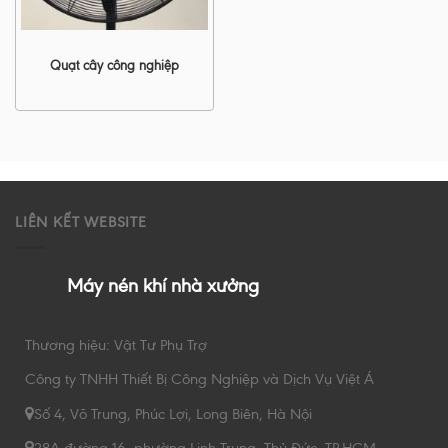
Quạt cây công nghiệp
LIÊN KẾT WEBSITE
Máy nén khí nhà xưởng
Thương hiệu: Vật Tư Phụ Trợ
Công ty TNHH Thiết Bị Công Nghiệp và Dịch Vụ Việt Á
Số 4, Võ Trung, Phúc Lợi, Long Biên, Hà Nội