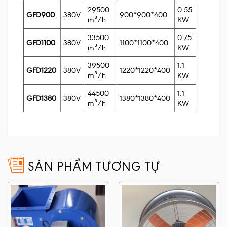
29500
0.55
GFD900
380V
900*900*400
m³/h
KW
33500
0.75
GFD1100
380V
1100*1100*400
m³/h
KW
39500
1.1
GFD1220
380V
1220*1220*400
m³/h
KW
44500
1.1
GFD1380
380V
1380*1380*400
m³/h
KW
SẢN PHẨM TƯƠNG TỰ