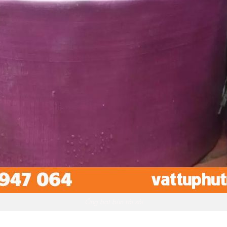
Ống bạt bùn tải sỏi