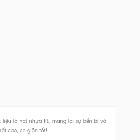
t liệu là hạt nhựa PE, mang lại sự bền bỉ và
ất cao, co giãn tốt!