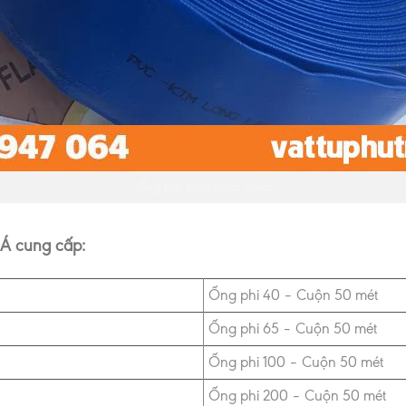
Ống bạt bơm nước nhựa
 Á cung cấp:
Ống phi 40 – Cuộn 50 mét
Ống phi 65 – Cuộn 50 mét
Ống phi 100 – Cuộn 50 mét
Ống phi 200 – Cuộn 50 mét