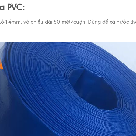
a PVC:
-1.4mm, và chiều dài 50 mét/cuộn. Dùng để xả nước thải