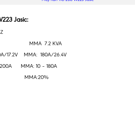
223 Jasic:
HZ
6 kva/ MMA 7.2 KVA
200A/17.2V MMA: 180A/26.4V
10A–200A MMA: 10 – 180A
IG:30% MMA:20%