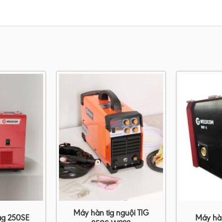
Máy hàn tig nguội TIG
g 250SE
Máy hà