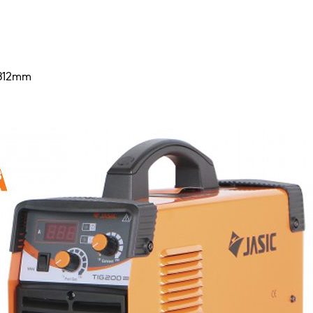
×312mm