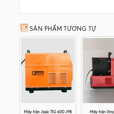
SẢN PHẨM TƯƠNG TỰ
500P
Máy hàn Jasic TIG 400 J98
Máy hàn Vma