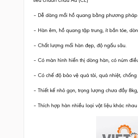
tiêu chuẩn châu Âu (CE)
– Dễ dàng mồi hồ quang bằng phương pháp 
– Hàn êm, hồ quang tập trung, ít bắn tóe, dò
– Chất lượng mối hàn đẹp, độ ngấu sâu.
– Có màn hình hiển thị dòng hàn, có núm điều 
– Có chế độ bảo vệ quá tải, quá nhiệt, chống
– Thiết kế nhỏ gọn, trọng lượng chưa đầy 8kg,
– Thích hợp hàn nhiều loại vật liệu khác nhau