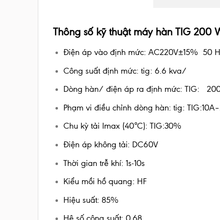
Thông số kỹ thuật máy hàn TIG 200 W
Điện áp vào định mức: AC220V±15% 50 
Công suất định mức: tig: 6.
Dòng hàn/ điện áp ra định mức: TIG: 
Phạm vi điều chỉnh dòng hàn: tig: TIG:
Chu kỳ tải Imax (40°C): T
Điện áp không tải: DC60V
Thời gian trễ khí: 1s-10s
Kiểu mồi hồ quang: HF
Hiệu suất: 85%
Hệ số công suất: 0.68