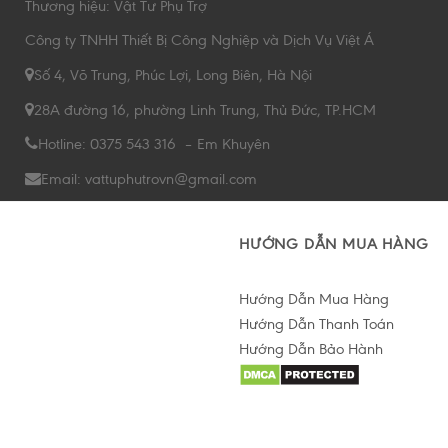
Thương hiệu: Vật Tư Phụ Trợ
Công ty TNHH Thiết Bị Công Nghiệp và Dịch Vụ Việt Á
Số 4, Võ Trung, Phúc Lợi, Long Biên, Hà Nội
28A đường 16, phường Linh Trung, Thủ Đức, TP.HCM
Hotline: 0375 543 316 – Em Khuyên
Email: vattuphutrovn@gmail.com
HƯỚNG DẪN MUA HÀNG
Hướng Dẫn Mua Hàng
Hướng Dẫn Thanh Toán
Hướng Dẫn Bảo Hành
Hỗ trợ tư vấn Online