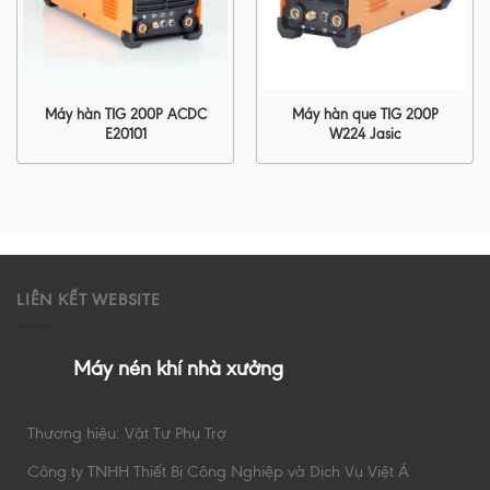
Máy hàn TIG 200P ACDC
Máy hàn que TIG 200P
E20101
W224 Jasic
LIÊN KẾT WEBSITE
Máy nén khí nhà xưởng
Thương hiệu: Vật Tư Phụ Trợ
Công ty TNHH Thiết Bị Công Nghiệp và Dịch Vụ Việt Á