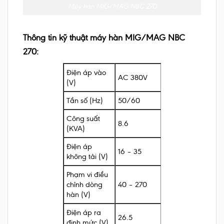
Máy hàn MIG/MAG NBC 270
Thông tin kỹ thuật máy hàn MIG/MAG NBC
270:
Điện áp vào
AC 380V
(V)
Tần số (Hz)
50/60
Công suất
8.6
(KVA)
Điện áp
16 – 35
không tải (V)
Phạm vi điều
chỉnh dòng
40 – 270
hàn (V)
Điện áp ra
26.5
định mức (V)