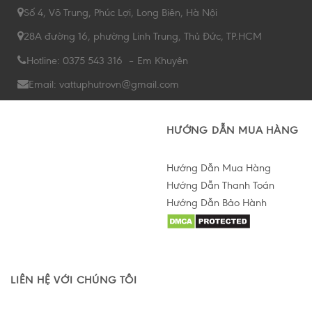
Số 4, Võ Trung, Phúc Lợi, Long Biên, Hà Nội
28A đường 16, phường Linh Trung, Thủ Đức, TP.HCM
Hotline: 0375 543 316 – Em Khuyên
Email: vattuphutrovn@gmail.com
HƯỚNG DẪN MUA HÀNG
Hướng Dẫn Mua Hàng
Hướng Dẫn Thanh Toán
Hướng Dẫn Bảo Hành
Hỗ trợ tư vấn Online
LIÊN HỆ VỚI CHÚNG TÔI