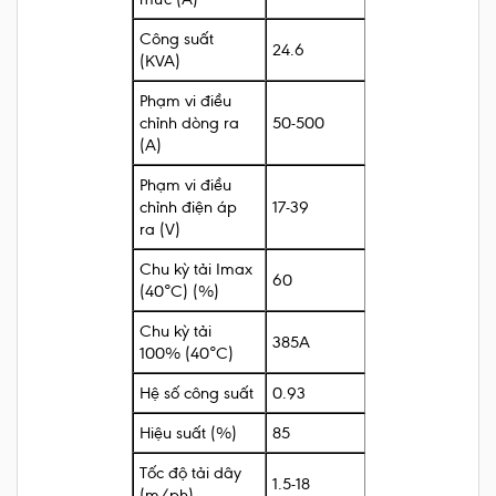
Công suất
24.6
(KVA)
Phạm vi điều
chỉnh dòng ra
50-500
(A)
Phạm vi điều
chỉnh điện áp
17-39
ra (V)
Chu kỳ tải Imax
60
(40°C) (%)
Chu kỳ tải
385A
100% (40°C)
Hệ số công suất
0.93
Hiệu suất (%)
85
Tốc độ tải dây
1.5-18
(m/ph)