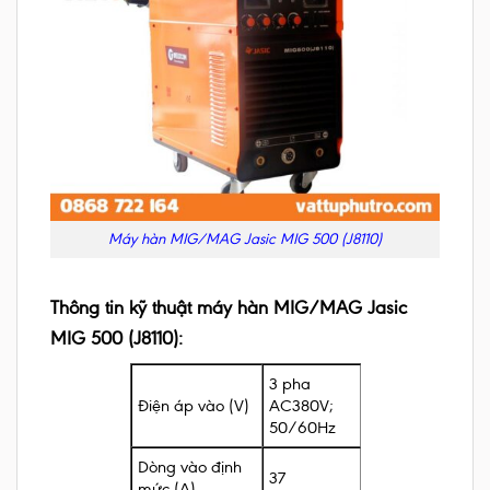
Máy hàn MIG/MAG Jasic MIG 500 (J8110)
Thông tin kỹ thuật máy hàn MIG/MAG Jasic
MIG 500 (J8110):
3 pha
Điện áp vào (V)
AC380V;
50/60Hz
Dòng vào định
37
mức (A)