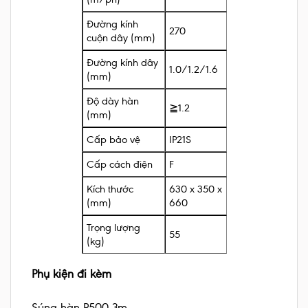
Đường kính
270
cuộn dây (mm)
Đường kính dây
1.0/1.2/1.6
(mm)
Độ dày hàn
≧1.2
(mm)
Cấp bảo vệ
IP21S
Cấp cách điện
F
Kích thước
630 x 350 x
(mm)
660
Trọng lượng
55
(kg)
Phụ kiện đi kèm
Súng hàn P500-3m