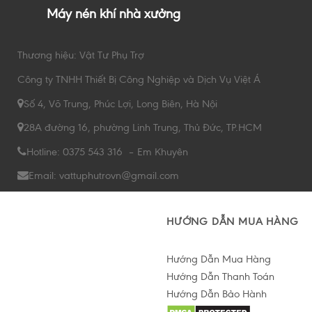
Máy nén khí nhà xưởng
Thương hiệu: Vật Tư Phụ Trợ
Công ty TNHH Thiết Bị Công Nghiệp và Dịch Vụ Việt Á
Số 4, Võ Trung, Phúc Lợi, Long Biên, Hà Nội
28A đường 16, phường Linh Trung, Thủ Đức, TP.HCM
Hotline: 0375 543 316 – Em Khuyên
Email: vattuphutrovn@gmail.com
HƯỚNG DẪN MUA HÀNG
Hướng Dẫn Mua Hàng
Hướng Dẫn Thanh Toán
Hướng Dẫn Bảo Hành