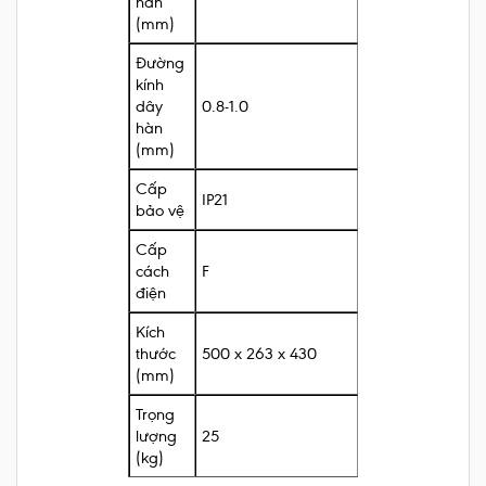
hàn
(mm)
Đường
kính
dây
0.8-1.0
hàn
(mm)
Cấp
IP21
bảo vệ
Cấp
cách
F
điện
Kích
thước
500 x 263 x 430
(mm)
Trọng
lượng
25
(kg)