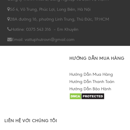
Số 4, Võ Trung, Phúc Lợi, Long Biên, Hà Nội
28A đường 16, phường Linh Trung, Thủ Đức, TP.HCM
Hotline: 0375 543 316 – Em Khuyên
Email: vattuphutrovn@gmail.com
HƯỚNG DẪN MUA HÀNG
Hướng Dẫn Mua Hàng
Hướng Dẫn Thanh Toán
Hướng Dẫn Bảo Hành
Hỗ trợ tư vấn Online
LIÊN HỆ VỚI CHÚNG TÔI