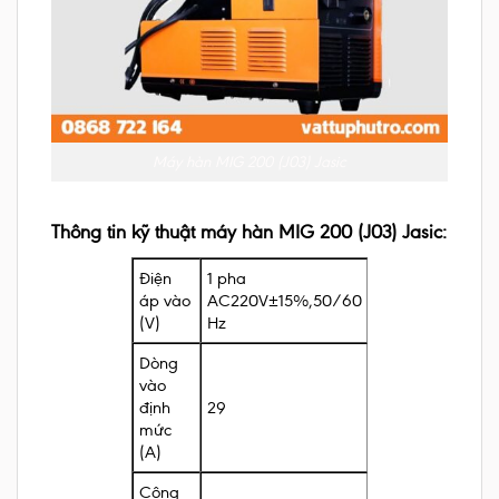
Máy hàn MIG 200 (J03) Jasic
Thông tin kỹ thuật máy hàn MIG 200 (J03) Jasic:
Điện
1 pha
áp vào
AC220V±15%,50/60
(V)
Hz
Dòng
vào
định
29
mức
(A)
Công