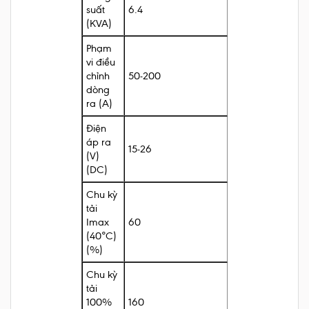
suất
6.4
(KVA)
Phạm
vi điều
chỉnh
50-200
dòng
ra (A)
Điện
áp ra
15-26
(V)
(DC)
Chu kỳ
tải
Imax
60
(40°C)
(%)
Chu kỳ
tải
100%
160