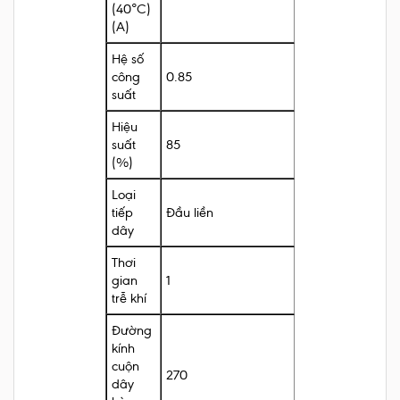
(40°C)
(A)
Hệ số
công
0.85
suất
Hiệu
suất
85
(%)
Loại
tiếp
Đầu liền
dây
Thơi
gian
1
trễ khí
Đường
kính
cuộn
270
dây