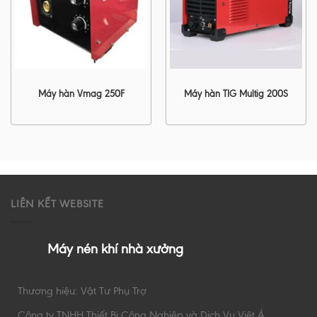
Máy hàn Vmag 250F
Máy hàn TIG Multig 200S
LIÊN KẾT WEBSITE
Máy nén khí nhà xưởng
Thương hiệu: Vật Tư Phụ Trợ
Công ty TNHH Thiết Bị Công Nghiệp và Dịch Vụ Việt Á