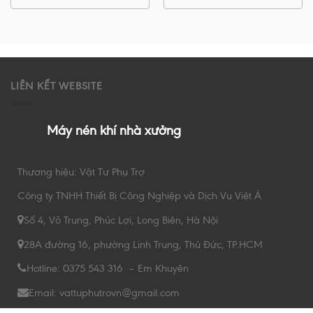
LIÊN KẾT WEBSITE
Máy nén khí nhà xưởng
Thương hiệu: Vật Tư Phụ Trợ
Công ty TNHH Thiết Bị Công Nghiệp và Dịch Vụ Việt Á
Số 4, Võ Trung, Phúc Lợi, Long Biên, Hà Nội
28A đường 16, phường Linh Trung, Thủ Đức, TP.HCM
Hotline: 0375 543 316 – Em Khuyên
Email: vattuphutrovn@gmail.com