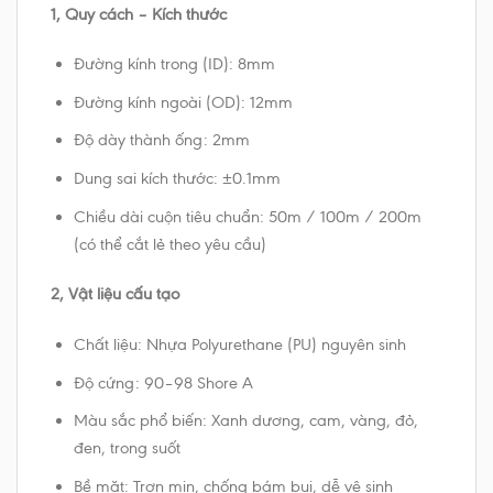
1, Quy cách – Kích thước
Đường kính trong (ID): 8mm
Đường kính ngoài (OD): 12mm
Độ dày thành ống: 2mm
Dung sai kích thước: ±0.1mm
Chiều dài cuộn tiêu chuẩn: 50m / 100m / 200m
(có thể cắt lẻ theo yêu cầu)
2, Vật liệu cấu tạo
Chất liệu: Nhựa Polyurethane (PU) nguyên sinh
Độ cứng: 90–98 Shore A
Màu sắc phổ biến: Xanh dương, cam, vàng, đỏ,
đen, trong suốt
Bề mặt: Trơn mịn, chống bám bụi, dễ vệ sinh