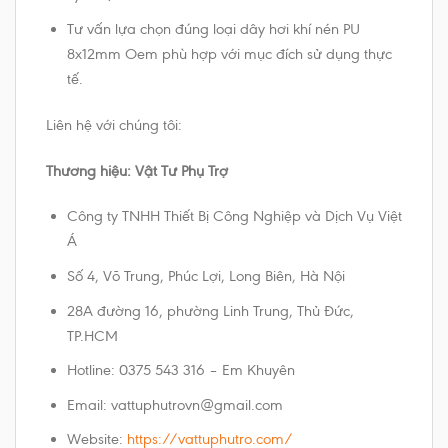
Tư vấn lựa chọn đúng loại dây hơi khí nén PU
8x12mm Oem phù hợp với mục đích sử dụng thực
tế.
Liên hệ với chúng tôi:
Thương hiệu: Vật Tư Phụ Trợ
Công ty TNHH Thiết Bị Công Nghiệp và Dịch Vụ Việt
Á
Số 4, Võ Trung, Phúc Lợi, Long Biên, Hà Nội
​28A đường 16, phường Linh Trung, Thủ Đức,
TP.HCM
Hotline: 0375 543 316 – Em Khuyên
Email: vattuphutrovn@gmail.com
Website:
https://vattuphutro.com/