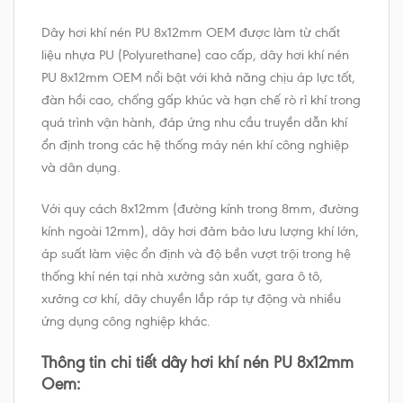
Dây hơi khí nén PU 8x12mm OEM được làm từ chất
liệu nhựa PU (Polyurethane) cao cấp, dây hơi khí nén
PU 8x12mm OEM nổi bật với khả năng chịu áp lực tốt,
đàn hồi cao, chống gấp khúc và hạn chế rò rỉ khí trong
quá trình vận hành, đáp ứng nhu cầu truyền dẫn khí
ổn định trong các hệ thống máy nén khí công nghiệp
và dân dụng.
Với quy cách 8x12mm (đường kính trong 8mm, đường
kính ngoài 12mm), dây hơi đảm bảo lưu lượng khí lớn,
áp suất làm việc ổn định và độ bền vượt trội trong hệ
thống khí nén tại nhà xưởng sản xuất, gara ô tô,
xưởng cơ khí, dây chuyền lắp ráp tự động và nhiều
ứng dụng công nghiệp khác.
Thông tin chi tiết dây hơi khí nén PU 8x12mm
Oem: