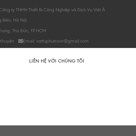
Công ty TNHH Thiết Bị Công Nghiệp và Dịch Vụ Việt Á
g Biên, Hà Nội
Trung, Thủ Đức, TP.HCM
 Khuyên
Email: vattuphutrovn@gmail.com
LIÊN HỆ VỚI CHÚNG TÔI