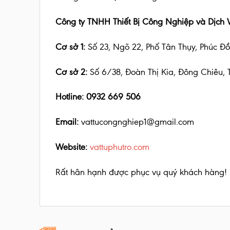
Công ty TNHH Thiết Bị Công Nghiệp và Dịch V
Cơ sở 1:
Số 23, Ngõ 22, Phố Tân Thụy, Phúc Đồ
Cơ sở 2:
Số 6/38, Đoàn Thị Kia, Đông Chiêu, 
Hotline: 0932 669 506
Email:
vattucongnghiep1@gmail.com
Website:
vattuphutro.com
Rất hân hạnh được phục vụ quý khách hàng!