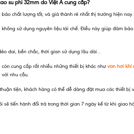
cao su phi 32mm do Việt Á cung cấp?
m bảo chất lượng tốt, và giá thành rẻ nhất thị trường hiện nay.
, không sử dụng nguyên liệu tái chế. Điều này giúp đảm bả
dẻo dai, bền chắc, thời gian sử dụng lâu dài…
 còn cung cấp rất nhiều những thiết bị khác như
van hơi khí
 với nhu cầu.
uận tiện, khách hàng có thể dễ dàng đặt mua các thiết bị vậ
 sẽ tiến hành đổi trả trong thời gian 7 ngày kể từ khi giao h