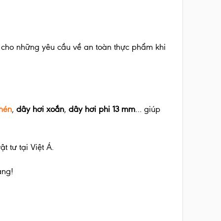
o cho những yêu cầu về an toàn thực phẩm khi
 nén
,
dây hơi xoắn
,
dây hơi phi 13 mm
… giúp
t tư tại Việt Á.
àng!