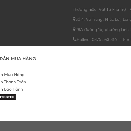
Thương hiệu: Vật Tư Phụ Trợ
Số 4, Võ Trung, Phúc Lợi, Lon
28A đường 16, phường Linh 
Hotline: 0375 543 316 – Em
DẪN MUA HÀNG
ẫn Mua Hàng
n Thanh Toán
n Bảo Hành