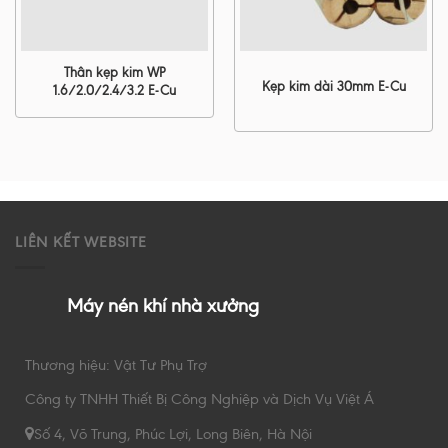
Thân kẹp kim WP
Kẹp kim dài 30mm E-Cu
1.6/2.0/2.4/3.2 E-Cu
LIÊN KẾT WEBSITE
Máy nén khí nhà xưởng
Thương hiệu: Vật Tư Phụ Trợ
Công ty TNHH Thiết Bị Công Nghiệp và Dịch Vụ Việt Á
Số 4, Võ Trung, Phúc Lợi, Long Biên, Hà Nội