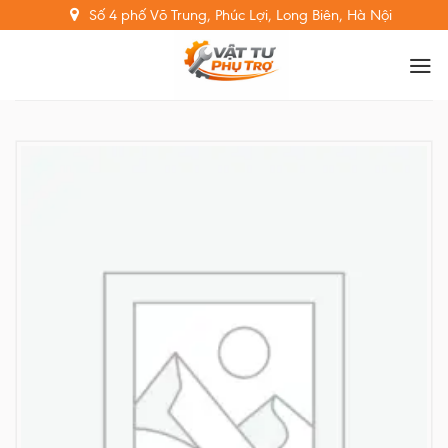
Skip
Số 4 phố Võ Trung, Phúc Lợi, Long Biên, Hà Nội
to
content