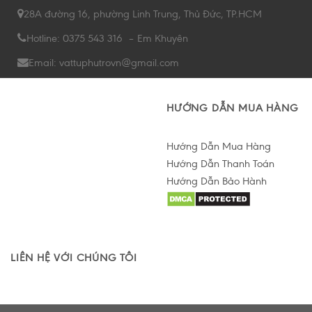
28A đường 16, phường Linh Trung, Thủ Đức, TP.HCM
Hotline: 0375 543 316 – Em Khuyên
Email: vattuphutrovn@gmail.com
HƯỚNG DẪN MUA HÀNG
Hướng Dẫn Mua Hàng
Hướng Dẫn Thanh Toán
Hướng Dẫn Bảo Hành
Hỗ trợ tư vấn Online
LIÊN HỆ VỚI CHÚNG TÔI