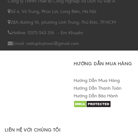
Công ty TNHH Thiết Bị Công Nghiệp và Dịch Vụ Việt Á
Số 4, Võ Trung, Phúc Lợi, Long Biên, Hà Nội
28A đường 16, phường Linh Trung, Thủ Đức, TP.HCM
Hotline: 0375 543 316 – Em Khuyên
Email: vattuphutrovn@gmail.com
HƯỚNG DẪN MUA HÀNG
Hướng Dẫn Mua Hàng
Hướng Dẫn Thanh Toán
Hướng Dẫn Bảo Hành
Hỗ trợ tư vấn Online
LIÊN HỆ VỚI CHÚNG TÔI