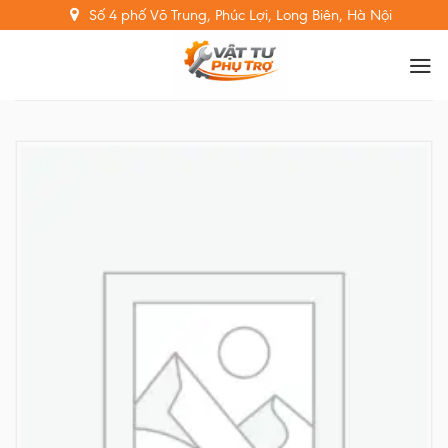
Skip
Số 4 phố Võ Trung, Phúc Lợi, Long Biên, Hà Nội
to
content