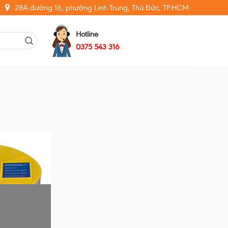
28A đường 16, phường Linh Trung, Thủ Đức, TP.HCM
Hotline
0375 543 316