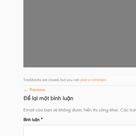
Trackbacks are closed, but you can
post a comment
.
←
Previous
Để lại một bình luận
Email của bạn sẽ không được hiển thị công khai.
Các tr
Bình luận
*