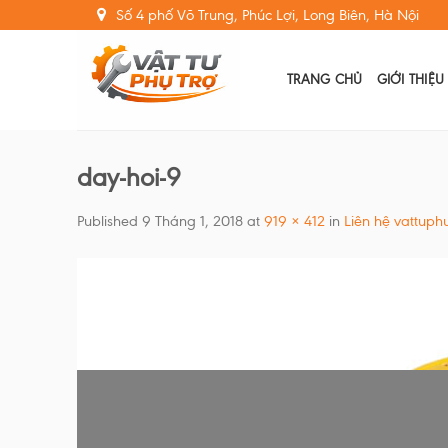
Skip
Số 4 phố Võ Trung, Phúc Lợi, Long Biên, Hà Nội
to
content
TRANG CHỦ
GIỚI THIỆU
day-hoi-9
Published
9 Tháng 1, 2018
at
919 × 412
in
Liên hệ vattuph