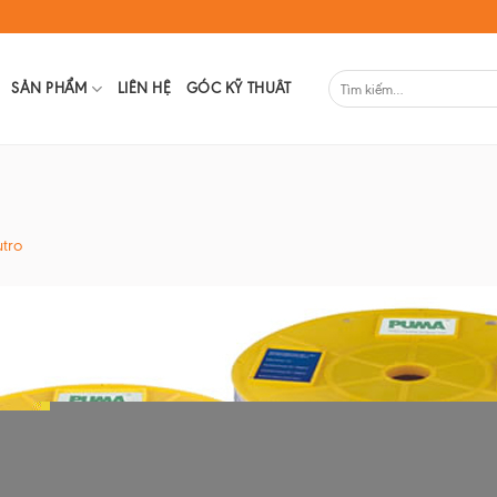
SẢN PHẨM
LIÊN HỆ
GÓC KỸ THUÂT
utro