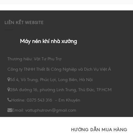
LIÊN KẾT WEBSITE
Máy nén khí nhà xưởng
Thương hiệu: Vật Tư Phụ Trợ
Công ty TNHH Thiết Bị Công Nghiệp và Dịch Vụ Việt Á
Số 4, Võ Trung, Phúc Lợi, Long Biên, Hà Nội
28A đường 16, phường Linh Trung, Thủ Đức, TP.HCM
Hotline: 0375 543 316 – Em Khuyên
Email: vattuphutrovn@gmail.com
HƯỚNG DẪN MUA HÀNG