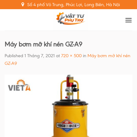
Skip
Số 4 phố Võ Trung, Phúc Lợi, Long Biên, Hà Nội
to
content
Máy bơm mỡ khí nén GZ-A9
Published
1 Tháng 7, 2021
at
720 × 500
in
Máy bơm mỡ khí nén
GZ-A9