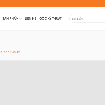
SẢN PHẨM
LIÊN HỆ
GÓC KỸ THUÂT
ng hàn P350A