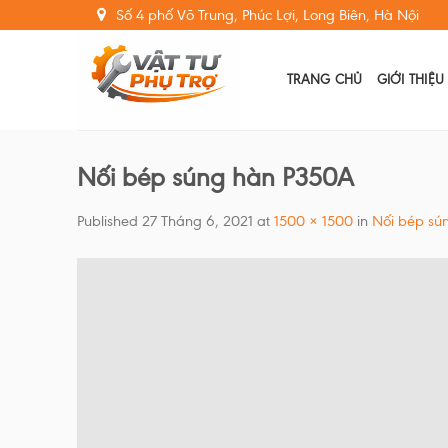
Skip
Số 4 phố Võ Trung, Phúc Lợi, Long Biên, Hà Nội
to
content
TRANG CHỦ
GIỚI THIỆU
Nối bép súng hàn P350A
Published
27 Tháng 6, 2021
at
1500 × 1500
in
Nối bép sú