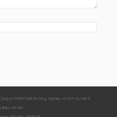
Công ty TNHH Thiết Bị Công Nghiệp và Dịch Vụ Việt Á
g Biên, Hà Nội
Trung, Thủ Đức, TP.HCM