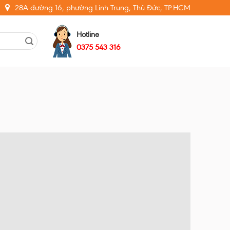
28A đường 16, phường Linh Trung, Thủ Đức, TP.HCM
Hotline
0375 543 316