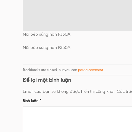
Nối bép súng hàn P350A
Nối bép súng hàn P350A
Trackbacks are closed, but you can
post a comment
.
Để lại một bình luận
Email của bạn sẽ không được hiển thị công khai.
Các tr
Bình luận
*