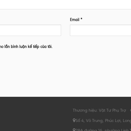
Email
*
ho lần bình luận kế tiếp của tôi.
Thương hiệu: Vật Tư Phụ Trợ
Số 4, Võ Trung, Phúc Lợi, Lon
28A đường 16, phường Linh 