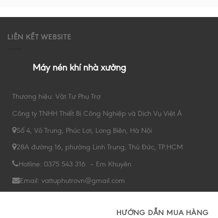
LIÊN KẾT WEBSITE
Máy nén khí nhà xưởng
Thương hiệu: Vật Tư Phụ Trợ
Công ty TNHH Thiết Bị Công Nghiệp và Dịch Vụ Việt Á
Số 4, Võ Trung, Phúc Lợi, Long Biên, Hà Nội
28A đường 16, phường Linh Trung, Thủ Đức, TP.HCM
Hotline: 0375 543 316 – Em Khuyên
Email: vattuphutrovn@gmail.com
HƯỚNG DẪN MUA HÀNG