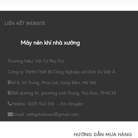
LIÊN KẾT WEBSITE
Máy nén khí nhà xưởng
Thương hiệu: Vật Tư Phụ Trợ
Công ty TNHH Thiết Bị Công Nghiệp và Dịch Vụ Việt Á
Số 4, Võ Trung, Phúc Lợi, Long Biên, Hà Nội
28A đường 16, phường Linh Trung, Thủ Đức, TP.HCM
Hotline: 0375 543 316 – Em Khuyên
Email: vattuphutrovn@gmail.com
HƯỚNG DẪN MUA HÀNG