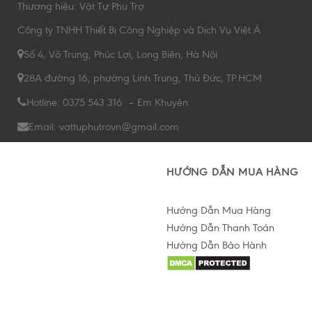
Thương hiệu: Vật Tư Phụ Trợ
Công ty TNHH Thiết Bị Công Nghiệp và Dịch Vụ Việt Á
Số 4, Võ Trung, Phúc Lợi, Long Biên, Hà Nội
28A đường 16, phường Linh Trung, Thủ Đức, TP.HCM
Hotline: 0375 543 316 – Em Khuyên
Email: vattuphutrovn@gmail.com
HƯỚNG DẪN MUA HÀNG
Hướng Dẫn Mua Hàng
Hướng Dẫn Thanh Toán
Hướng Dẫn Bảo Hành
Hỗ trợ tư vấn Online