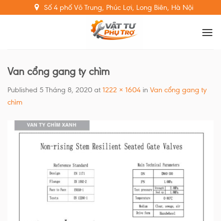
Skip
Số 4 phố Võ Trung, Phúc Lợi, Long Biên, Hà Nội
to
content
Van cổng gang ty chìm
Published
5 Tháng 8, 2020
at
1222 × 1604
in
Van cổng gang ty
chìm