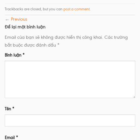
Trackbacks are closed, but you can
post a comment
.
←
Previous
Để lại một bình luận
Email của bạn sẽ không được hiển thị công khai.
Các trường
bắt buộc được đánh dấu
*
Bình luận
*
Tên
*
Email
*