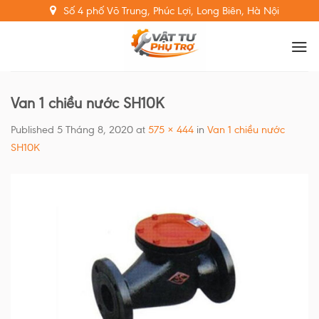
Skip
Số 4 phố Võ Trung, Phúc Lợi, Long Biên, Hà Nội
to
content
Van 1 chiều nước SH10K
Published
5 Tháng 8, 2020
at
575 × 444
in
Van 1 chiều nước
SH10K