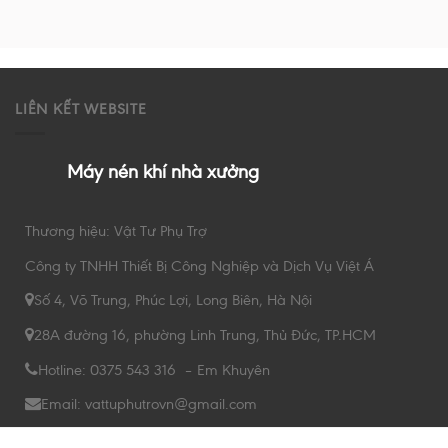
LIÊN KẾT WEBSITE
Máy nén khí nhà xưởng
Thương hiệu: Vật Tư Phụ Trợ
Công ty TNHH Thiết Bị Công Nghiệp và Dịch Vụ Việt Á
Số 4, Võ Trung, Phúc Lợi, Long Biên, Hà Nội
28A đường 16, phường Linh Trung, Thủ Đức, TP.HCM
Hotline: 0375 543 316 – Em Khuyên
Email: vattuphutrovn@gmail.com