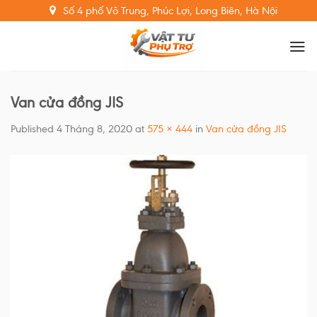
Skip
Số 4 phố Võ Trung, Phúc Lợi, Long Biên, Hà Nội
to
content
Van cửa đồng JIS
Published
4 Tháng 8, 2020
at
575 × 444
in
Van cửa đồng JIS