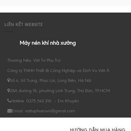
LIÊN KẾT WEBSITE
Máy nén khí nhà xưởng
Thương hiệu: Vật Tư Phụ Trợ
Công ty TNHH Thiết Bị Công Nghiệp và Dịch Vụ Việt Á
Số 4, Võ Trung, Phúc Lợi, Long Biên, Hà Nội
28A đường 16, phường Linh Trung, Thủ Đức, TP.HCM
Hotline: 0375 543 316 – Em Khuyên
Email: vattuphutrovn@gmail.com
HƯỚNG DẪN MUA HÀNG