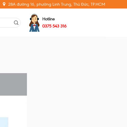
28A đường 16, phường Linh Trung, Thủ Đức, TP.HCM
Hotline
0375 543 316