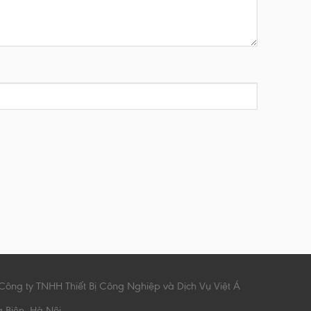
Công ty TNHH Thiết Bị Công Nghiệp và Dịch Vụ Việt Á
g Biên, Hà Nội