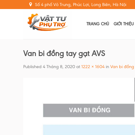
Skip
Số 4 phố Võ Trung, Phúc Lợi, Long Biên, Hà Nội
to
content
TRANG CHỦ
GIỚI THIỆU
Van bi đồng tay gạt AVS
Published
4 Tháng 8, 2020
at
1222 × 1604
in
Van bi đồng