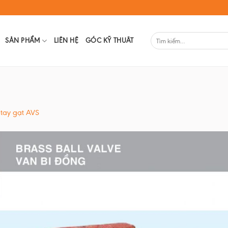
SẢN PHẨM
LIÊN HỆ
GÓC KỸ THUÂT
 tay gạt AVS