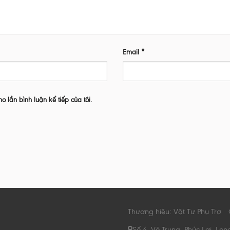
Email
*
ho lần bình luận kế tiếp của tôi.
Thương hiệu: Vật Tư Phụ Trợ
Số 4, Võ Trung, Phúc Lợi, Lon