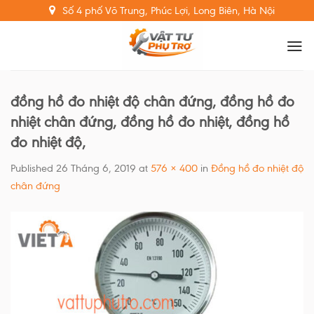
Skip
Số 4 phố Võ Trung, Phúc Lợi, Long Biên, Hà Nội
to
content
đồng hồ đo nhiệt độ chân đứng, đồng hồ đo
nhiệt chân đứng, đồng hồ đo nhiệt, đồng hồ
đo nhiệt độ,
Published
26 Tháng 6, 2019
at
576 × 400
in
Đồng hồ đo nhiệt độ
chân đứng