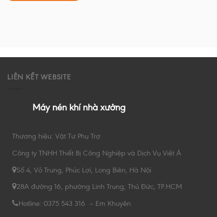
LIÊN KẾT WEBSITE
Máy nén khí nhà xưởng
Thương hiệu: Vật Tư Phụ Trợ
Công ty TNHH Thiết Bị Công Nghiệp và Dịch Vụ Việt Á
Số 4, Võ Trung, Phúc Lợi, Long Biên, Hà Nội
28A đường 16, phường Linh Trung, Thủ Đức, TP.HCM
Hotline: 0375 543 316 – Em Khuyên