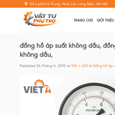
Skip
Số 4 phố Võ Trung, Phúc Lợi, Long Biên, Hà Nội
to
content
TRANG CHỦ
GIỚI THIỆU
đồng hồ áp suất không dầu, đồng
không dầu,
Published
26 Tháng 6, 2019
at
576 × 400
in
Đồng hồ áp 