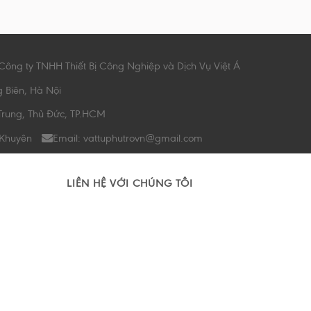
Công ty TNHH Thiết Bị Công Nghiệp và Dịch Vụ Việt Á
g Biên, Hà Nội
Trung, Thủ Đức, TP.HCM
 Khuyên
Email: vattuphutrovn@gmail.com
LIÊN HỆ VỚI CHÚNG TÔI