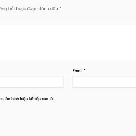
ường bắt buộc được đánh dấu
*
Email
*
ho lần bình luận kế tiếp của tôi.