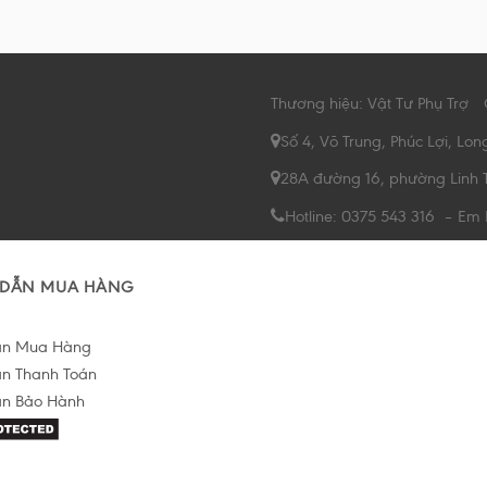
Thương hiệu: Vật Tư Phụ Trợ
Số 4, Võ Trung, Phúc Lợi, Lon
28A đường 16, phường Linh 
Hotline: 0375 543 316 – Em
DẪN MUA HÀNG
ẫn Mua Hàng
n Thanh Toán
n Bảo Hành