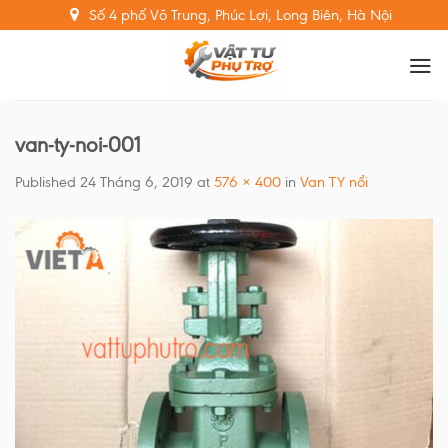
Skip
Số 4 phố Võ Trung, Phúc Lợi, Long Biên, Hà Nội
to
content
van-ty-noi-001
Published
24 Tháng 6, 2019
at
576 × 400
in
Van TY nổi