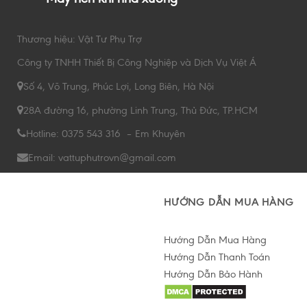
Thương hiệu: Vật Tư Phụ Trợ
Công ty TNHH Thiết Bị Công Nghiệp và Dịch Vụ Việt Á
Số 4, Võ Trung, Phúc Lợi, Long Biên, Hà Nội
28A đường 16, phường Linh Trung, Thủ Đức, TP.HCM
Hotline: 0375 543 316 – Em Khuyên
Email: vattuphutrovn@gmail.com
HƯỚNG DẪN MUA HÀNG
Hướng Dẫn Mua Hàng
Hướng Dẫn Thanh Toán
Hướng Dẫn Bảo Hành