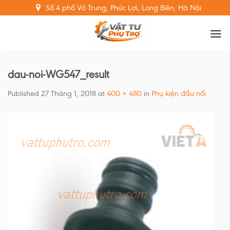
Skip
Số 4 phố Võ Trung, Phúc Lợi, Long Biên, Hà Nội
to
content
dau-noi-WG547_result
Published
27 Tháng 1, 2018
at
400 × 480
in
Phụ kiện đầu nối