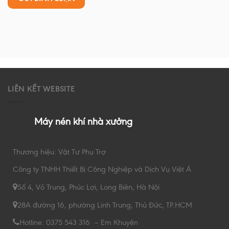
LIÊN KẾT WEBSITE
Máy nén khí nhà xưởng
Thương hiệu: Vật Tư Phụ Trợ
Công ty TNHH Thiết Bị Công Nghiệp và Dịch Vụ Việt Á
Số 4, Võ Trung, Phúc Lợi, Long Biên, Hà Nội
28A đường 16, phường Linh Trung, Thủ Đức, TP.HCM
Hotline: 0375 543 316 – Em Khuyên