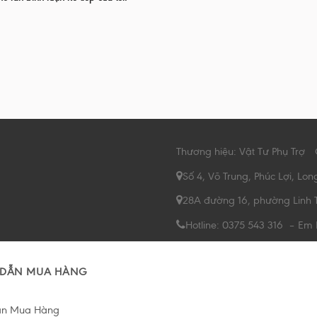
Thương hiệu: Vật Tư Phụ Trợ
Số 4, Võ Trung, Phúc Lợi, Lon
28A đường 16, phường Linh 
Hotline: 0375 543 316 – Em
DẪN MUA HÀNG
ẫn Mua Hàng