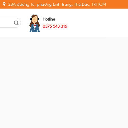
28A đường 16, phường Linh Trung, Thủ Đức, TP.HCM
Hotline
0375 543 316