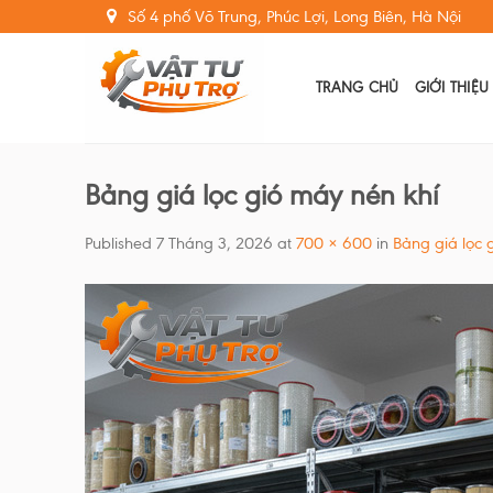
Skip
Số 4 phố Võ Trung, Phúc Lợi, Long Biên, Hà Nội
to
content
TRANG CHỦ
GIỚI THIỆU
Bảng giá lọc gió máy nén khí
Published
7 Tháng 3, 2026
at
700 × 600
in
Bảng giá lọc 