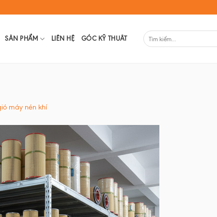
SẢN PHẨM
LIÊN HỆ
GÓC KỸ THUÂT
gió máy nén khí