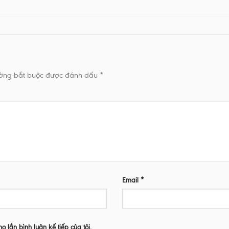
ường bắt buộc được đánh dấu
*
Email
*
ho lần bình luận kế tiếp của tôi.