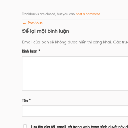
Trackbacks are closed, but you can
post a comment
.
←
Previous
Để lại một bình luận
Email của bạn sẽ không được hiển thị công khai.
Các tr
Bình luận
*
Tên
*
Lưu tên của tôi, email, và trang web trong trình duyệt này c