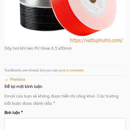
Dây hơi khí nén PU Hose 6.5 x10mm
Trackbacks are closed, but you can
post a comment
.
←
Previous
Để lại một bình luận
Email của bạn sẽ không được hiển thị công khai.
Các trường
bắt buộc được đánh dấu
*
Bình luận
*