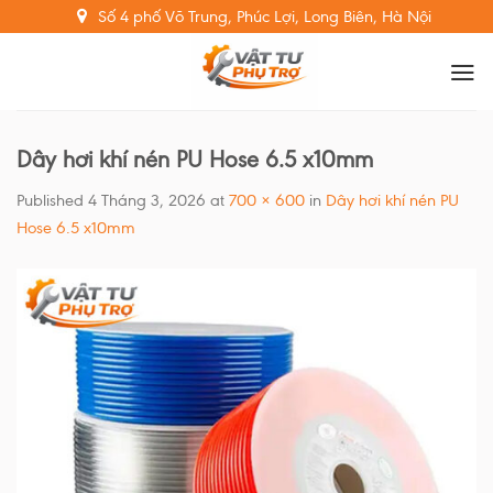
Skip
Số 4 phố Võ Trung, Phúc Lợi, Long Biên, Hà Nội
to
content
Dây hơi khí nén PU Hose 6.5 x10mm
Published
4 Tháng 3, 2026
at
700 × 600
in
Dây hơi khí nén PU
Hose 6.5 x10mm