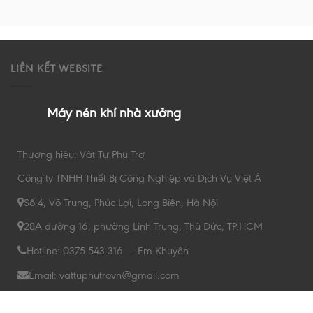
LIÊN KẾT WEBSITE
Máy nén khí nhà xưởng
Thương hiệu: Vật Tư Phụ Trợ
Công ty TNHH Thiết Bị Công Nghiệp và Dịch Vụ Việt Á
Số 4, Võ Trung, Phúc Lợi, Long Biên, Hà Nội
28A đường 16, phường Linh Trung, Thủ Đức, TP.HCM
Hotline: 0375 543 316 – Em Khuyên
Email: vattuphutrovn@gmail.com