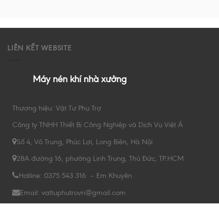
LIÊN KẾT WEBSITE
Máy nén khí nhà xưởng
Thương hiệu: Vật Tư Phụ Trợ
Công ty TNHH Thiết Bị Công Nghiệp và Dịch Vụ Việt Á
Số 4, Võ Trung, Phúc Lợi, Long Biên, Hà Nội
28A đường 16, phường Linh Trung, Thủ Đức, TP.HCM
Hotline: 0375 543 316 – Em Khuyên
Email: vattuphutrovn@gmail.com