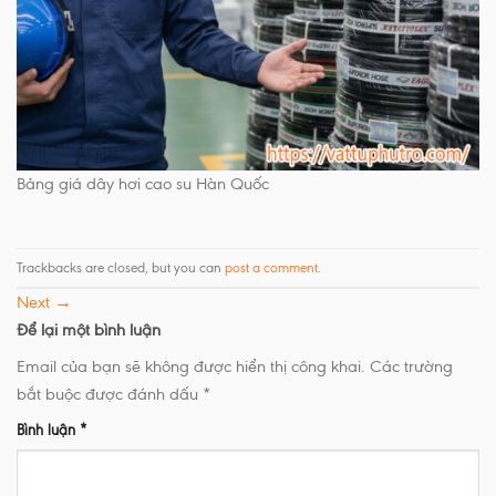
Bảng giá dây hơi cao su Hàn Quốc
Trackbacks are closed, but you can
post a comment
.
Next
→
Để lại một bình luận
Email của bạn sẽ không được hiển thị công khai.
Các trường
bắt buộc được đánh dấu
*
Bình luận
*