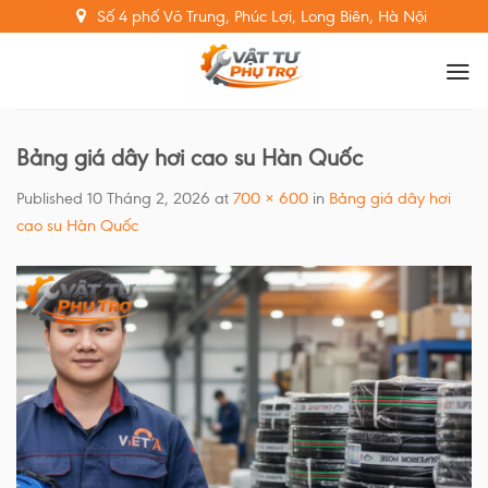
Skip
Số 4 phố Võ Trung, Phúc Lợi, Long Biên, Hà Nội
to
content
Bảng giá dây hơi cao su Hàn Quốc
Published
10 Tháng 2, 2026
at
700 × 600
in
Bảng giá dây hơi
cao su Hàn Quốc