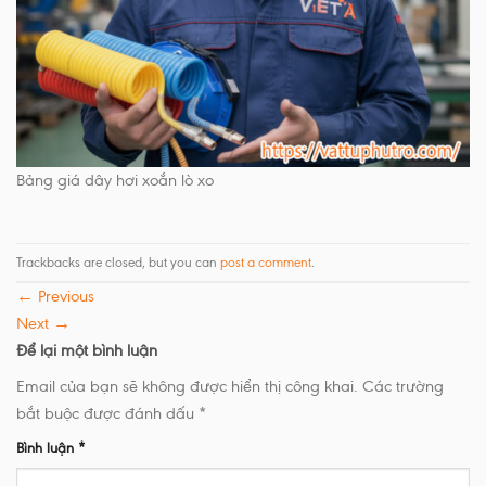
Bảng giá dây hơi xoắn lò xo
Trackbacks are closed, but you can
post a comment
.
←
Previous
Next
→
Để lại một bình luận
Email của bạn sẽ không được hiển thị công khai.
Các trường
bắt buộc được đánh dấu
*
Bình luận
*