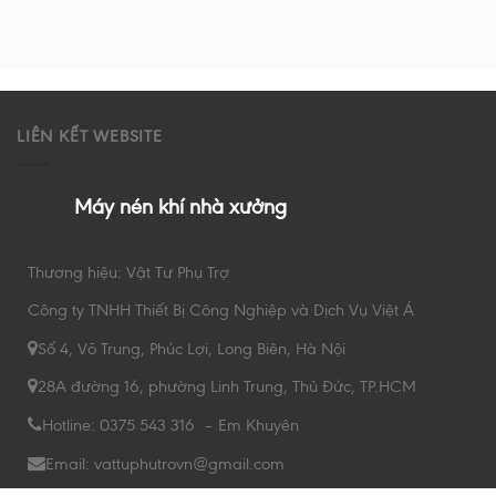
LIÊN KẾT WEBSITE
Máy nén khí nhà xưởng
Thương hiệu: Vật Tư Phụ Trợ
Công ty TNHH Thiết Bị Công Nghiệp và Dịch Vụ Việt Á
Số 4, Võ Trung, Phúc Lợi, Long Biên, Hà Nội
28A đường 16, phường Linh Trung, Thủ Đức, TP.HCM
Hotline: 0375 543 316 – Em Khuyên
Email: vattuphutrovn@gmail.com