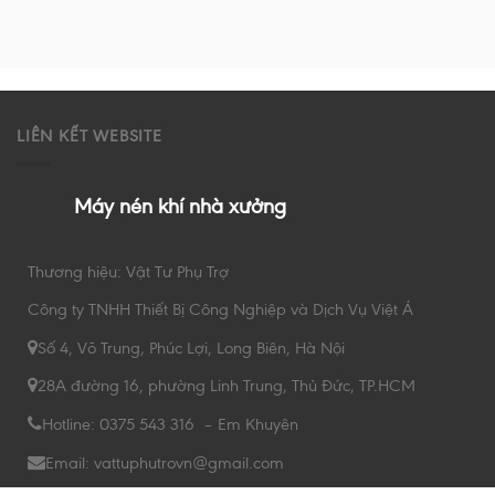
LIÊN KẾT WEBSITE
Máy nén khí nhà xưởng
Thương hiệu: Vật Tư Phụ Trợ
Công ty TNHH Thiết Bị Công Nghiệp và Dịch Vụ Việt Á
Số 4, Võ Trung, Phúc Lợi, Long Biên, Hà Nội
28A đường 16, phường Linh Trung, Thủ Đức, TP.HCM
Hotline: 0375 543 316 – Em Khuyên
Email: vattuphutrovn@gmail.com