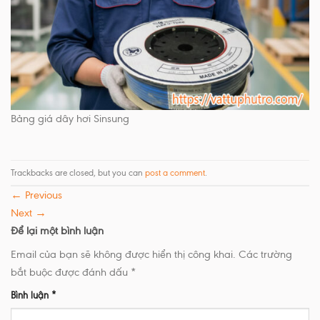
Bảng giá dây hơi Sinsung
Trackbacks are closed, but you can
post a comment
.
←
Previous
Next
→
Để lại một bình luận
Email của bạn sẽ không được hiển thị công khai.
Các trường
bắt buộc được đánh dấu
*
Bình luận
*