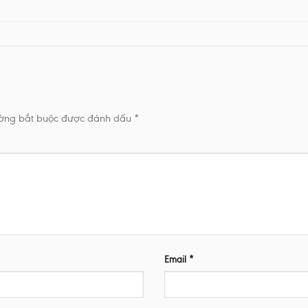
ường bắt buộc được đánh dấu
*
Email
*