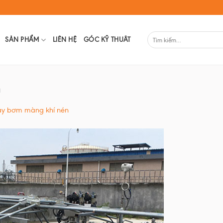
SẢN PHẨM
LIÊN HỆ
GÓC KỸ THUÂT
n
áy bơm màng khí nén