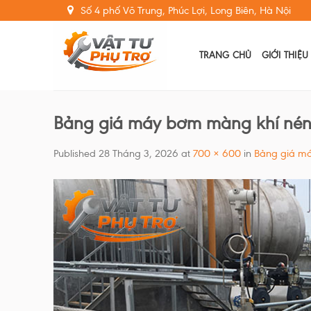
Skip
Số 4 phố Võ Trung, Phúc Lợi, Long Biên, Hà Nội
to
content
TRANG CHỦ
GIỚI THIỆU
Bảng giá máy bơm màng khí né
Published
28 Tháng 3, 2026
at
700 × 600
in
Bảng giá m