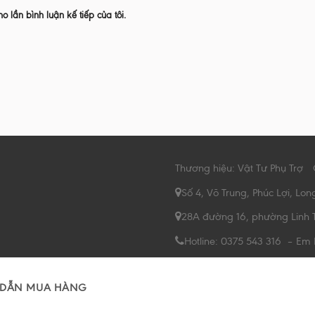
ho lần bình luận kế tiếp của tôi.
Thương hiệu: Vật Tư Phụ Trợ
Số 4, Võ Trung, Phúc Lợi, Lon
28A đường 16, phường Linh 
Hotline: 0375 543 316 – Em
DẪN MUA HÀNG