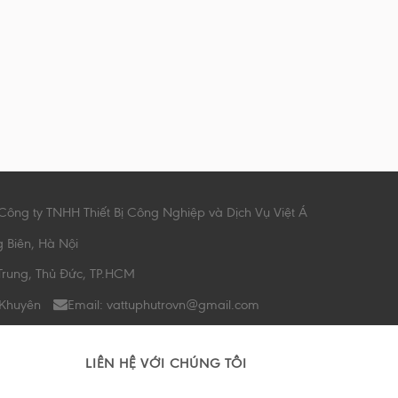
Công ty TNHH Thiết Bị Công Nghiệp và Dịch Vụ Việt Á
g Biên, Hà Nội
Trung, Thủ Đức, TP.HCM
 Khuyên
Email: vattuphutrovn@gmail.com
LIÊN HỆ VỚI CHÚNG TÔI