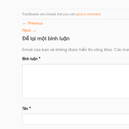
Trackbacks are closed, but you can
post a comment
.
←
Previous
Next
→
Để lại một bình luận
Email của bạn sẽ không được hiển thị công khai.
Các tr
Bình luận
*
Tên
*