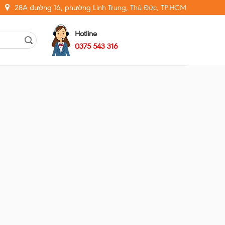
28A đường 16, phường Linh Trung, Thủ Đức, TP.HCM
Hotline
0375 543 316