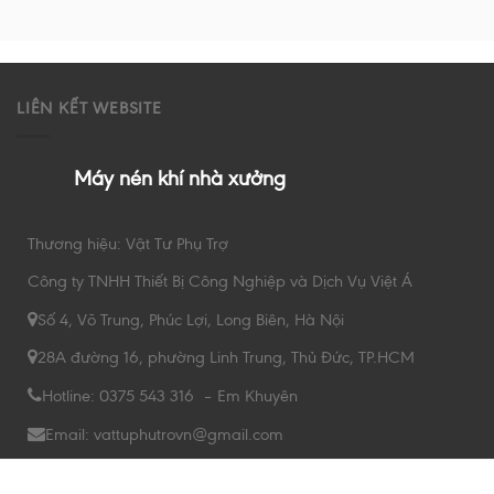
LIÊN KẾT WEBSITE
Máy nén khí nhà xưởng
Thương hiệu: Vật Tư Phụ Trợ
Công ty TNHH Thiết Bị Công Nghiệp và Dịch Vụ Việt Á
Số 4, Võ Trung, Phúc Lợi, Long Biên, Hà Nội
28A đường 16, phường Linh Trung, Thủ Đức, TP.HCM
Hotline: 0375 543 316 – Em Khuyên
Email: vattuphutrovn@gmail.com