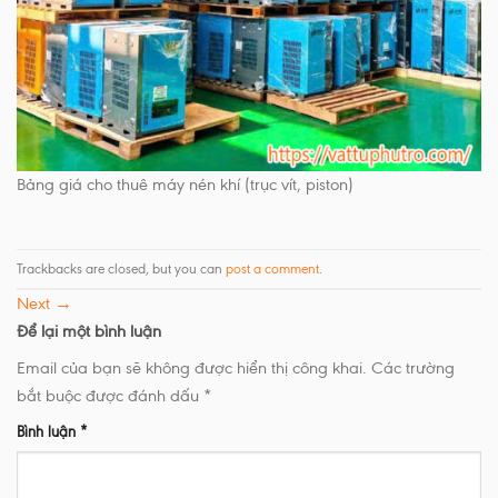
Bảng giá cho thuê máy nén khí (trục vít, piston)
Trackbacks are closed, but you can
post a comment
.
Next
→
Để lại một bình luận
Email của bạn sẽ không được hiển thị công khai.
Các trường
bắt buộc được đánh dấu
*
Bình luận
*