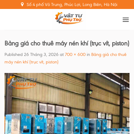
Skip
Số 4 phố Võ Trung, Phúc Lợi, Long Biên, Hà Nội
to
content
Bảng giá cho thuê máy nén khí (trục vít, piston)
Published
26 Tháng 3, 2026
at
700 × 600
in
Bảng giá cho thuê
máy nén khí (trục vít, piston)