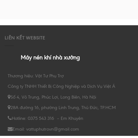
LIÊN KẾT WEBSITE
Máy nén khí nhà xưởng
Thương hiệu: Vật Tư Phụ Trợ
Công ty TNHH Thiết Bị Công Nghiệp và Dịch Vụ Việt Á
Số 4, Võ Trung, Phúc Lợi, Long Biên, Hà Nội
28A đường 16, phường Linh Trung, Thủ Đức, TP.HCM
Hotline: 0375 543 316 – Em Khuyên
Email: vattuphutrovn@gmail.com