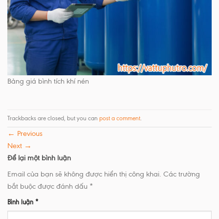
Bảng giá bình tích khí nén
Trackbacks are closed, but you can
post a comment
.
←
Previous
Next
→
Để lại một bình luận
Email của bạn sẽ không được hiển thị công khai.
Các trường
bắt buộc được đánh dấu
*
Bình luận
*