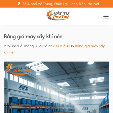
Skip
Số 4 phố Võ Trung, Phúc Lợi, Long Biên, Hà Nội
to
content
Bảng giá máy sấy khí nén
Published
6 Tháng 3, 2026
at
700 × 600
in
Bảng giá máy sấy
khí nén