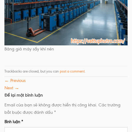
Bảng giá máy sấy khí nén
Trackbacks are closed, but you can
post a comment
.
←
Previous
Next
→
Để lại một bình luận
Email của bạn sẽ không được hiển thị công khai.
Các trường
bắt buộc được đánh dấu
*
Bình luận
*