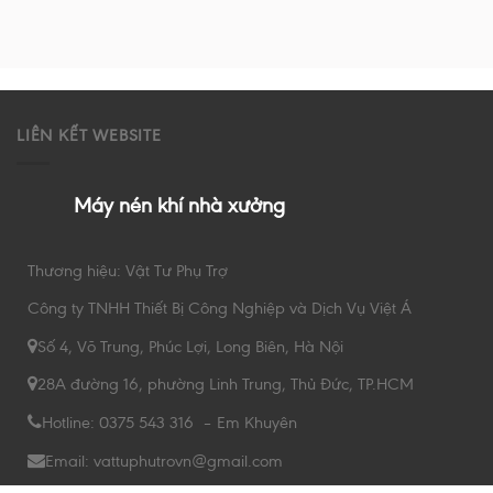
LIÊN KẾT WEBSITE
Máy nén khí nhà xưởng
Thương hiệu: Vật Tư Phụ Trợ
Công ty TNHH Thiết Bị Công Nghiệp và Dịch Vụ Việt Á
Số 4, Võ Trung, Phúc Lợi, Long Biên, Hà Nội
28A đường 16, phường Linh Trung, Thủ Đức, TP.HCM
Hotline: 0375 543 316 – Em Khuyên
Email: vattuphutrovn@gmail.com