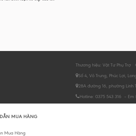
Thương hiệu: Vật Tư Phụ Trợ
Số 4, Võ Trung, Phúc Lợi, Lon
28A đường 16, phường Linh 
Hotline: 0375 543 316 – Em
DẪN MUA HÀNG
ẫn Mua Hàng