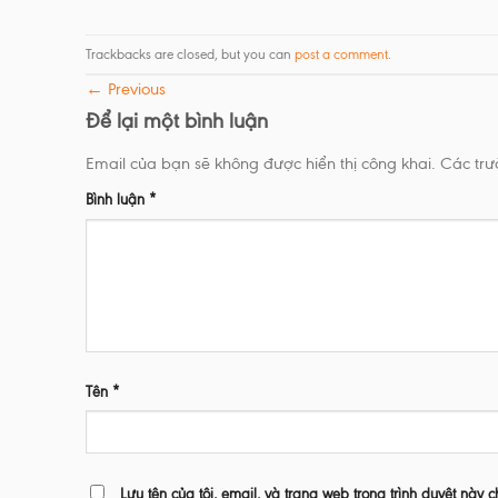
Trackbacks are closed, but you can
post a comment
.
←
Previous
Để lại một bình luận
Email của bạn sẽ không được hiển thị công khai.
Các tr
Bình luận
*
Tên
*
Lưu tên của tôi, email, và trang web trong trình duyệt này c