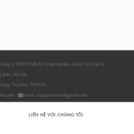
Công ty TNHH Thiết Bị Công Nghiệp và Dịch Vụ Việt Á
g Biên, Hà Nội
Trung, Thủ Đức, TP.HCM
 Khuyên
Email: vattuphutrovn@gmail.com
LIÊN HỆ VỚI CHÚNG TÔI