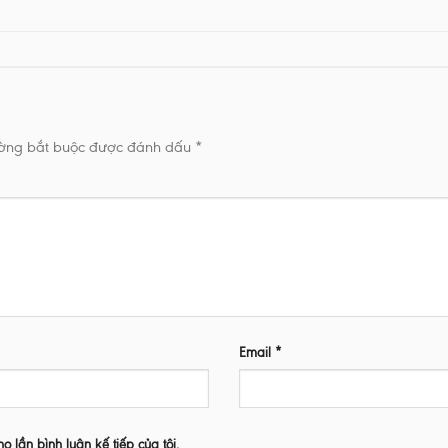
ường bắt buộc được đánh dấu
*
Email
*
ho lần bình luận kế tiếp của tôi.