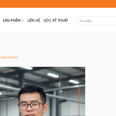
SẢN PHẨM
LIÊN HỆ
GÓC KỸ THUÂT
y hơi Puma