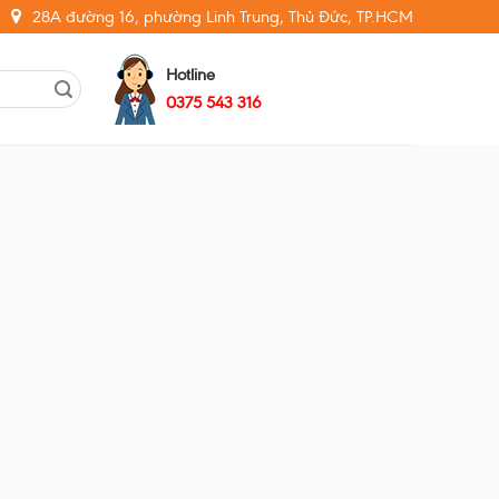
28A đường 16, phường Linh Trung, Thủ Đức, TP.HCM
Hotline
0375 543 316