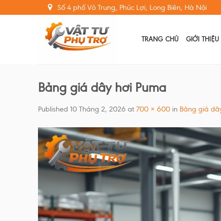
Skip
Số 4 phố Võ Trung, Phúc Lợi, Long Biên, Hà Nội
to
content
TRANG CHỦ
GIỚI THIỆU
Bảng giá dây hơi Puma
Published
10 Tháng 2, 2026
at
700 × 600
in
Bảng giá dâ